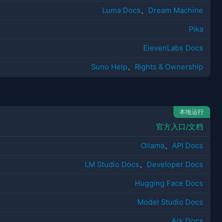
Luma Docs
、
Dream Machine
Pika
ElevenLabs Docs
Suno Help
、
Rights & Ownership
本地运行
官方入口/文档
Ollama
、
API Docs
LM Studio Docs
、
Developer Docs
Hugging Face Docs
Model Studio Docs
Ark Docs