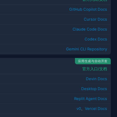
GitHub Copilot Docs
Cursor Docs
Claude Code Docs
Codex Docs
Gemini CLI Repository
应用生成与自动开发
官方入口/文档
Devin Docs
Desktop Docs
Replit Agent Docs
v0
、
Vercel Docs