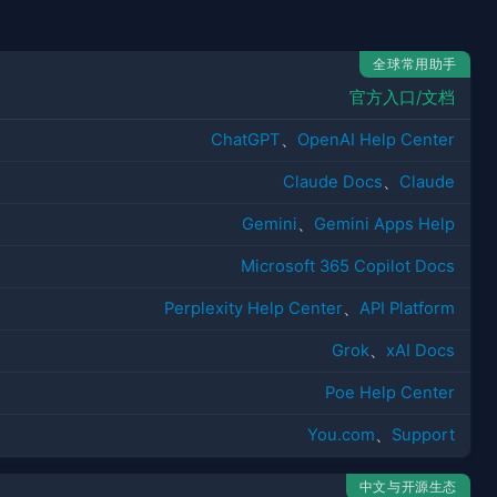
全球常用助手
官方入口/文档
ChatGPT
、
OpenAI Help Center
Claude Docs
、
Claude
Gemini
、
Gemini Apps Help
Microsoft 365 Copilot Docs
Perplexity Help Center
、
API Platform
Grok
、
xAI Docs
Poe Help Center
You.com
、
Support
中文与开源生态