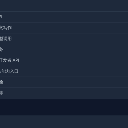
I
文写作
型调用
务
开发者 API
相关能力入口
验
排