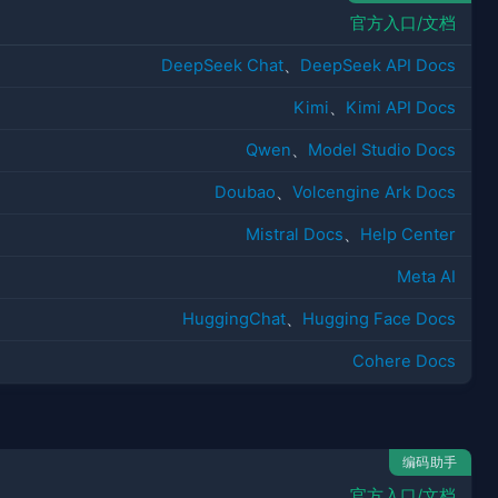
官方入口/文档
DeepSeek Chat
、
DeepSeek API Docs
Kimi
、
Kimi API Docs
Qwen
、
Model Studio Docs
Doubao
、
Volcengine Ark Docs
Mistral Docs
、
Help Center
Meta AI
HuggingChat
、
Hugging Face Docs
Cohere Docs
编码助手
官方入口/文档