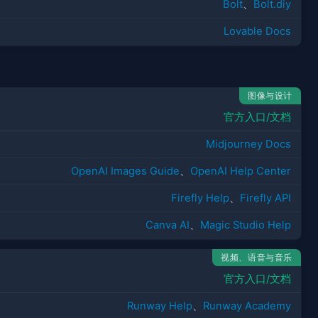
Bolt
、
Bolt.diy
Lovable Docs
图像与设计
官方入口/文档
Midjourney Docs
OpenAI Images Guide
、
OpenAI Help Center
Firefly Help
、
Firefly API
Canva AI
、
Magic Studio Help
视频、语音与音乐
官方入口/文档
Runway Help
、
Runway Academy