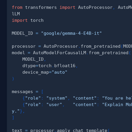
from
 transformers 
import
 AutoProcessor
,
 AutoM
import
MODEL_ID 
=
"google/gemma-4-E4B-it"
processor 
=
 AutoProcessor
.
from_pretrained
(
MOD
model 
=
 AutoModelForCausalLM
.
from_pretrained
(
    MODEL_ID
,
    dtype
=
torch
.
bfloat16
,
    device_map
=
"auto"
)
messages 
=
[
{
"role"
:
"system"
,
"content"
:
"You are he
{
"role"
:
"user"
,
"content"
:
"Explain Mo
y."
}
,
]
text 
=
 processor
.
apply_chat_template
(