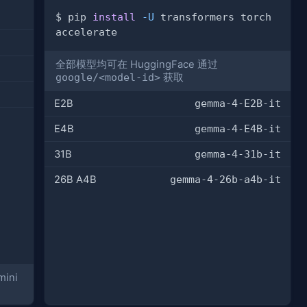
$ pip 
install
-U
 transformers torch 
全部模型均可在 HuggingFace 通过
google/<model-id>
获取
E2B
gemma-4-E2B-it
E4B
gemma-4-E4B-it
31B
gemma-4-31b-it
26B A4B
gemma-4-26b-a4b-it
mini