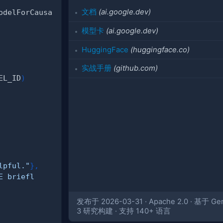
文档
(ai.google.dev)
odelForCausa
模型卡
(ai.google.dev)
HuggingFace
(huggingface.co)
实战手册
(github.com)
EL_ID
)
lpful."
}
,
E briefl
发布于 2026-03-31 · Apache 2.0 · 基于 Ge
3 研究构建 · 支持 140+ 语言