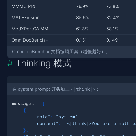
MMMU Pro
76.9%
73.8%
MATH-Vision
85.6%
82.4%
MedXPertQA MM
61.3%
58.1%
OmniDocBench↓
0.131
0.149
OmniDocBench = 文档编辑距离（越低越好）。
Thinking 模式
在 system prompt
开头
加上
<|think|>
：
messages 
=
[
{
"role"
:
"system"
,
"content"
:
"<|think|>You are a math e
}
,