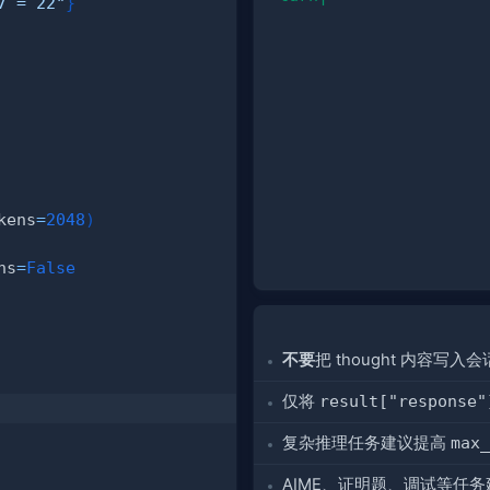
7 = 22"
}
kens
=
2048
)
ns
=
False
不要
把 thought 内容写入
仅将
result["response"
复杂推理任务建议提高
max_
AIME、证明题、调试等任