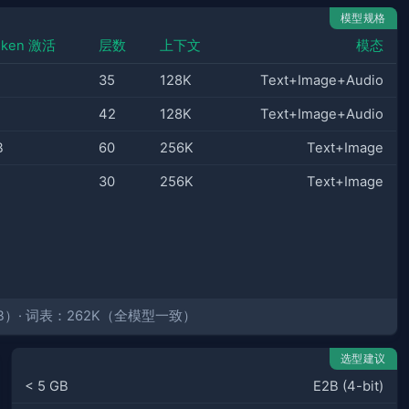
模型规格
oken 激活
层数
上下文
模态
35
128K
Text+Image+Audio
42
128K
Text+Image+Audio
B
60
256K
Text+Image
30
256K
Text+Image
B/26B）· 词表：262K（全模型一致）
选型建议
< 5 GB
E2B (4-bit)