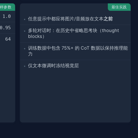
样参数
最佳实践
1.0
任意提示中都应将图片/音频放在文本
之前
0.95
多轮对话时：在历史中省略思考块（thought
blocks）
64
训练数据中包含 75%+ 的 CoT 数据以保持推理能
力
仅文本微调时冻结视觉层