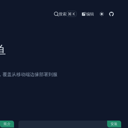
搜索
⌘K
编辑
单
模型家族，覆盖从移动端边缘部署到服
简介
安装