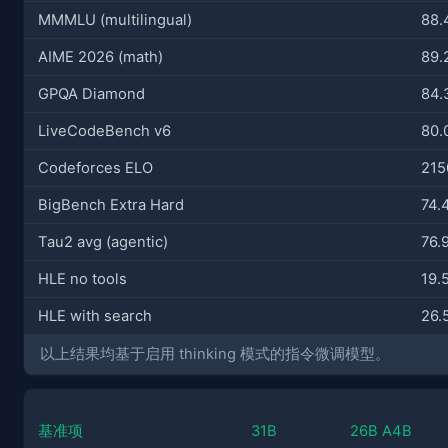
MMMLU (multilingual)
88.
AIME 2026 (math)
89.
GPQA Diamond
84.
LiveCodeBench v6
80.
Codeforces ELO
215
BigBench Extra Hard
74.
Tau2 avg (agentic)
76.
HLE no tools
19.
HLE with search
26.
以上结果均基于启用 thinking 模式的指令微调模型。
基准项
31B
26B A4B